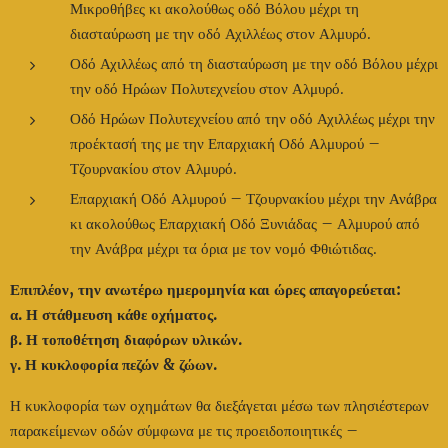
Μικροθήβες κι ακολούθως οδό Βόλου μέχρι τη
διασταύρωση με την οδό Αχιλλέως στον Αλμυρό.
Οδό Αχιλλέως από τη διασταύρωση με την οδό Βόλου μέχρι
την οδό Ηρώων Πολυτεχνείου στον Αλμυρό.
Οδό Ηρώων Πολυτεχνείου από την οδό Αχιλλέως μέχρι την
προέκτασή της με την Επαρχιακή Οδό Αλμυρού –
Τζουρνακίου στον Αλμυρό.
Επαρχιακή Οδό Αλμυρού – Τζουρνακίου μέχρι την Ανάβρα
κι ακολούθως Επαρχιακή Οδό Ξυνιάδας – Αλμυρού από
την Ανάβρα μέχρι τα όρια με τον νομό Φθιώτιδας.
Επιπλέον, την ανωτέρω ημερομηνία και ώρες απαγορεύεται:
α. Η στάθμευση κάθε οχήματος.
β. Η τοποθέτηση διαφόρων υλικών.
γ. Η κυκλοφορία πεζών & ζώων.
Η κυκλοφορία των οχημάτων θα διεξάγεται μέσω των πλησιέστερων
παρακείμενων οδών σύμφωνα με τις προειδοποιητικές –