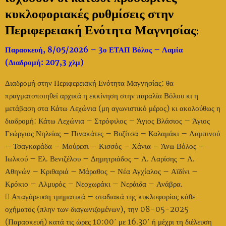
κυκλοφοριακές ρυθμίσεις στην
Περιφερειακή Ενότητα Μαγνησίας:
Παρασκευή, 8/05/2026 – 3ο ΕΤΑΠ Βόλος – Λαμία
(Διαδρομή: 207,3 χλμ)
Διαδρομή στην Περιφερειακή Ενότητα Μαγνησίας: θα
πραγματοποιηθεί αρχικά η εκκίνηση στην παραλία Βόλου κι η
μετάβαση στα Κάτω Λεχώνια (μη αγωνιστικό μέρος) κι ακολούθως η
διαδρομή: Κάτω Λεχώνια – Στρόφιλος – Άγιος Βλάσιος – Άγιος
Γεώργιος Νηλείας – Πινακάτες – Βυζίτσα – Καλαμάκι – Λαμπινού
– Τσαγκαράδα – Μούρεσι – Κισσός – Χάνια – Άνω Βόλος –
Ιωλκού – Ελ. Βενιζέλου – Δημητριάδος – Λ. Λαρίσης – Λ.
Αθηνών – Κριθαριά – Μάραθος – Νέα Αγχίαλος – Αϊδίνι –
Κρόκιο – Αλμυρός – Νεοχωράκι – Νεράιδα – Ανάβρα.
 Απαγόρευση τμηματικά – σταδιακά της κυκλοφορίας κάθε
οχήματος (πλην των διαγωνιζομένων), την 08-05-2025
(Παρασκευή) κατά τις ώρες 10:00΄ με 16.30΄ ή μέχρι τη διέλευση